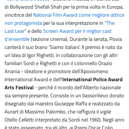
di Bollywood Shefali Shah per la prima volta in Europa,
vincitrice del
National Film Award come migliore attrice
non protagonista
per la sua interpretazione in “
The
Last Lear
” e dello
Screen Award per il miglior cast
d’ensemble
(sezione cinema). Durante la serata, Povia
canterà il suo brano ‘Siamo italiani’. Il premio è nato da
un’idea di Igor Righetti, in collaborazione con gli altri
familiari Sordi e Righetti e con il colonnello Orazio
Anania - ideatore e promotore dell’Apoxiomeno
International Award e dell
’International Police Award
Arts Festival
- perché il ricordo dell’Alberto nazionale
sia sempre presente. Consiste in un bassorilievo dorato
disegnato dal maestro Giuseppe Raffa e realizzato da
Aurart di Massimo Palombo, che raffigura il vigile
Otello Celletti interpretato da Sordi nel 1960. Negli anni
è stato assegnato, tra gli altri, ai Premi Oscar Colin