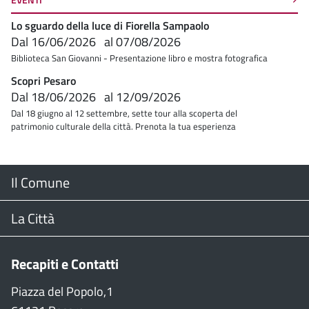
Lo sguardo della luce di Fiorella Sampaolo
Dal
16/06/2026
al
07/08/2026
Biblioteca San Giovanni - Presentazione libro e mostra fotografica
Scopri Pesaro
Dal
18/06/2026
al
12/09/2026
Dal 18 giugno al 12 settembre, sette tour alla scoperta del
patrimonio culturale della città. Prenota la tua esperienza
Menu
Il Comune
Footer
Il Sindaco
La Città
Giunta Comunale
Web Cam
Recapiti e Contatti
Consiglio Comunale
Stradario
Piazza del Popolo,1