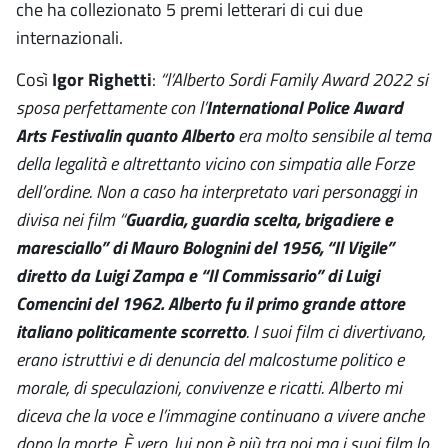
che ha collezionato 5 premi letterari di cui due
internazionali.
Così
Igor Righetti
:
“l’Alberto Sordi Family Award 2022 si
sposa perfettamente con l’
International Police Award
Arts Festivalin quanto Alberto
era molto sensibile al tema
della legalità e altrettanto vicino con simpatia alle Forze
dell’ordine. Non a caso ha interpretato vari personaggi in
divisa nei film “
Guardia, guardia scelta, brigadiere e
maresciallo” di Mauro Bolognini del 1956, “Il Vigile”
diretto da Luigi Zampa e “Il Commissario” di Luigi
Comencini del 1962. Alberto fu il primo grande attore
italiano politicamente scorretto
. I suoi film ci divertivano,
erano istruttivi e di denuncia del malcostume politico e
morale, di speculazioni, convivenze e ricatti. Alberto mi
diceva che la voce e l’immagine continuano a vivere anche
dopo la morte. È vero, lui non è più tra noi ma i suoi film lo