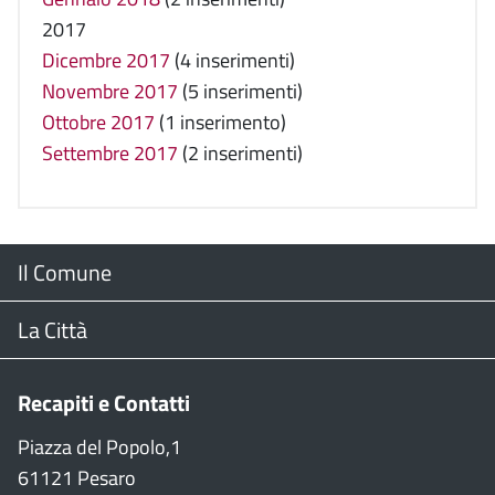
2017
Dicembre 2017
(4 inserimenti)
Novembre 2017
(5 inserimenti)
Ottobre 2017
(1 inserimento)
Settembre 2017
(2 inserimenti)
Menu
Il Comune
Footer
Il Sindaco
La Città
Giunta Comunale
Web Cam
Recapiti e Contatti
Consiglio Comunale
Stradario
Piazza del Popolo,1
61121 Pesaro