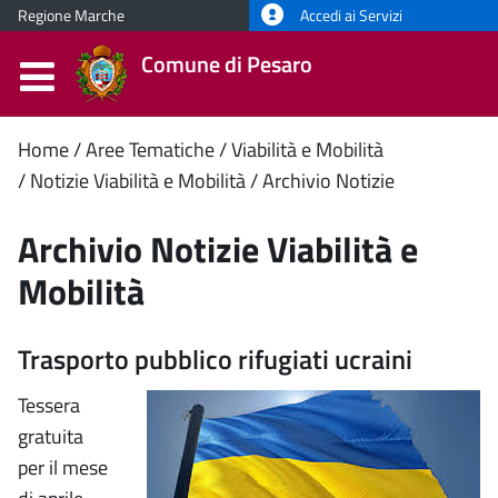
Regione Marche
Accedi ai Servizi
Comune di Pesaro
Contenuto
Home
Aree Tematiche
Viabilità e Mobilità
Notizie Viabilità e Mobilità
Archivio Notizie
principale
Archivio Notizie Viabilità e
Mobilità
Trasporto pubblico rifugiati ucraini
Tessera
gratuita
per il mese