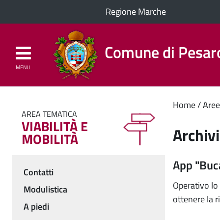
Regione Marche
Comune di Pesar
MENU
Homepage
Il Comune
Cont
Home
Aree
AREA TEMATICA
VIABILITÀ E
princ
Archivi
MOBILITÀ
App "Buc
Contatti
Menu
Operativo lo
Modulistica
ottenere la r
A piedi