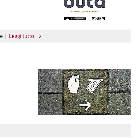
he
|
Leggi tutto