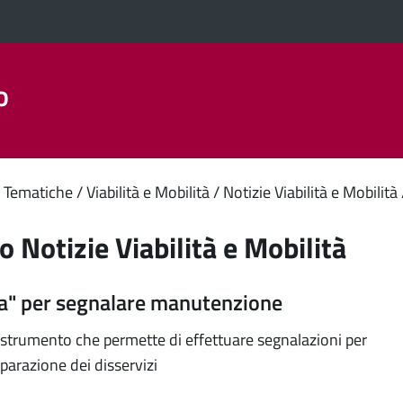
o
Aree Tematiche
La Città
Amministrazione Trasparent
enuto
 Tematiche
Viabilità e Mobilità
Notizie Viabilità e Mobilità
ipale
o Notizie Viabilità e Mobilità
a" per segnalare manutenzione
 strumento che permette di effettuare segnalazioni per
iparazione dei disservizi