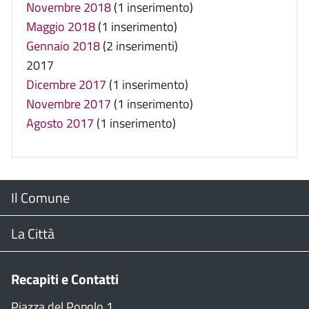
Novembre 2018
(1 inserimento)
Maggio 2018
(1 inserimento)
Gennaio 2018
(2 inserimenti)
2017
Dicembre 2017
(1 inserimento)
Novembre 2017
(1 inserimento)
Agosto 2017
(1 inserimento)
Menu
Il Comune
Footer
Il Sindaco
La Città
Giunta Comunale
Web Cam
Recapiti e Contatti
Consiglio Comunale
Stradario
Piazza del Popolo,1