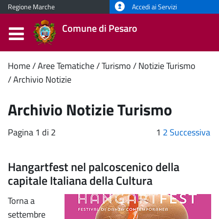
Regione Marche
Accedi ai Servizi
Comune di Pesaro
Contenuto
Home
Aree Tematiche
Turismo
Notizie Turismo
Archivio Notizie
principale
Archivio Notizie Turismo
Pagina 1 di 2
1
2
Successiva
Hangartfest nel palcoscenico della
capitale Italiana della Cultura
Torna a
settembre