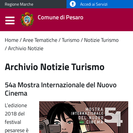
Regione Marche
Accedi ai Servizi
Comune di Pesaro
Contenuto
Home
Aree Tematiche
Turismo
Notizie Turismo
Archivio Notizie
principale
Archivio Notizie Turismo
54a Mostra Internazionale del Nuovo
Cinema
L’edizione
2018 del
festival
pesarese è