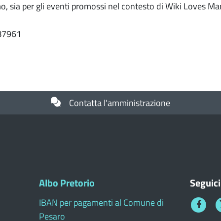
mo, sia per gli eventi promossi nel contesto di Wiki Loves Mar
87961
Contatta l'amministrazione
Albo Pretorio
Seguici
IBAN per pagamenti al Comune di
Faceboo
T
Pesaro