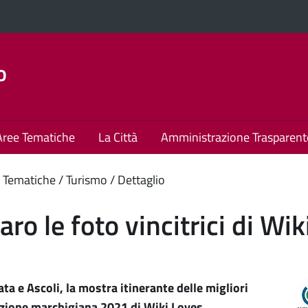
o
Aree Tematiche
La Città
Amministrazione Trasparent
enuto
 Tematiche
Turismo
Dettaglio
ipale
aro le foto vincitrici di W
a e Ascoli, la mostra itinerante delle migliori
izione marchigiana 2021 di Wiki Loves