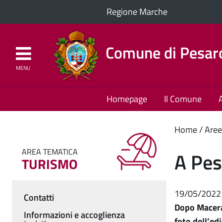
Regione Marche
Comune di Pesar
MENU
Homepage
Il Comune
Cont
Home
Aree
princ
AREA TEMATICA
A Pes
TURISMO
19/05/2022
Contatti
Menu
Dopo Macerat
Informazioni e accoglienza
foto dell’ed