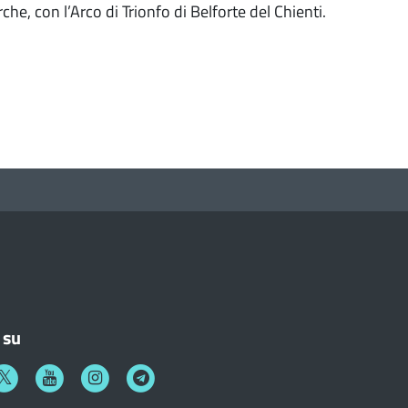
che, con l’Arco di Trionfo di Belforte del Chienti.
 su
k
witter
Youtube
Instagram
Telegram