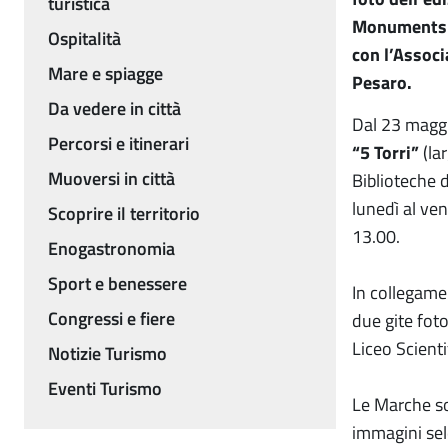
turistica
Monuments -
Ospitalità
con l’Associ
Mare e spiagge
Pesaro.
Da vedere in città
Dal 23 maggio
Percorsi e itinerari
“5 Torri”
(la
Muoversi in città
Biblioteche 
lunedì al ven
Scoprire il territorio
13.00.
Enogastronomia
Sport e benessere
In collegame
Congressi e fiere
due gite foto
Liceo Scient
Notizie Turismo
Eventi Turismo
Le Marche so
immagini sele