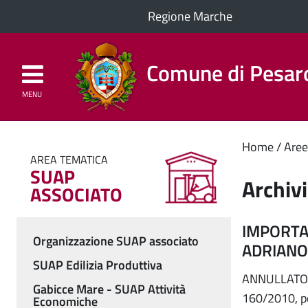
Regione Marche
Comune di Pesar
MENU
Homepage
Il Comune
Cont
Home
Aree
AREA TEMATICA
SUAP
princ
Archiv
ASSOCIATO
IMPORTAN
Organizzazione SUAP associato
ADRIANO 
Menu
SUAP Edilizia Produttiva
ANNULLATO Avv
Gabicce Mare - SUAP Attività
160/2010, per
Economiche