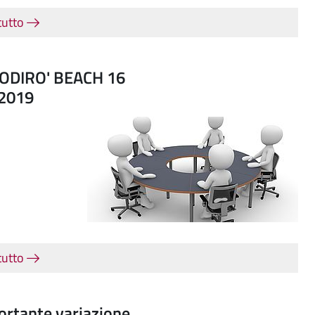
tutto
ELODIRO' BEACH 16
/2019
tutto
portante variazione