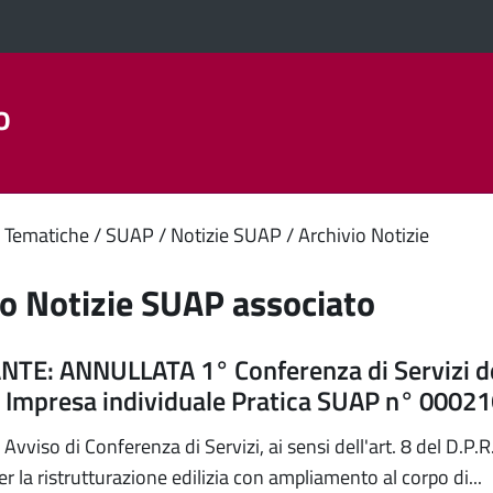
o
Aree Tematiche
La Città
Amministrazione Trasparent
enuto
 Tematiche
SUAP
Notizie SUAP
Archivio Notizie
ipale
io Notizie SUAP associato
TE: ANNULLATA 1° Conferenza di Servizi de
Impresa individuale Pratica SUAP n° 0002
iso di Conferenza di Servizi, ai sensi dell'art. 8 del D.P.R
 la ristrutturazione edilizia con ampliamento al corpo di...