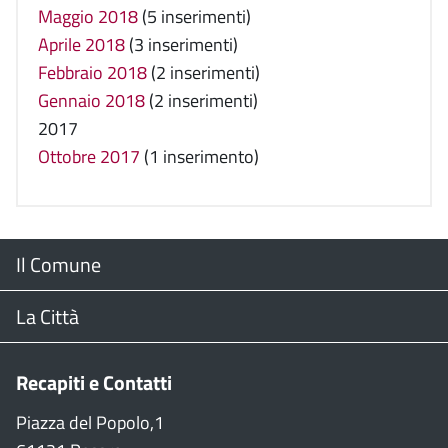
Maggio 2018
(5 inserimenti)
Aprile 2018
(3 inserimenti)
Febbraio 2018
(2 inserimenti)
Gennaio 2018
(2 inserimenti)
2017
Ottobre 2017
(1 inserimento)
Menu
Il Comune
Footer
Il Sindaco
La Città
Giunta Comunale
Web Cam
Recapiti e Contatti
Consiglio Comunale
Stradario
Piazza del Popolo,1