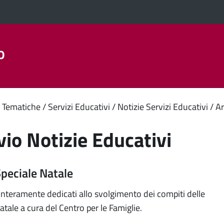
o
Aree Tematiche
La Città
Amministrazione Trasparent
enuto
 Tematiche
Servizi Educativi
Notizie Servizi Educativi
Ar
ipale
vio Notizie Educativi
peciale Natale
interamente dedicati allo svolgimento dei compiti delle
tale a cura del Centro per le Famiglie.