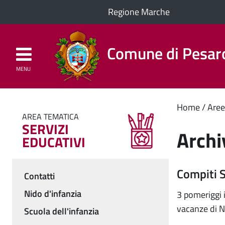
Regione Marche
Comune di Pesar
MENU
Homepage
Il Comune
Cont
Home
Aree
AREA TEMATICA
SERVIZI
princ
Archi
EDUCATIVI
Compiti S
Contatti
Menu
Nido d'infanzia
3 pomeriggi 
vacanze di Na
Scuola dell'infanzia