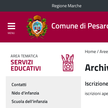
Regione Marche
Comune di Pesar
MENU
Homepage
Il Comune
Cont
Home
Aree
AREA TEMATICA
SERVIZI
princ
Archi
EDUCATIVI
Iscrizion
Contatti
Menu
Nido d'infanzia
iscrizioni ap
Scuola dell'infanzia