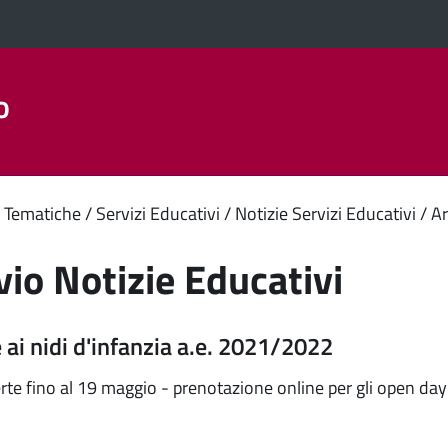
o
Aree Tematiche
La Città
Amministrazione Trasparent
enuto
 Tematiche
Servizi Educativi
Notizie Servizi Educativi
Ar
ipale
vio Notizie Educativi
e ai nidi d'infanzia a.e. 2021/2022
erte fino al 19 maggio - prenotazione online per gli open day