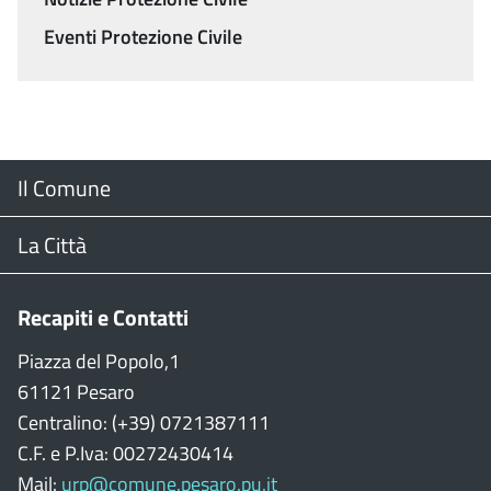
Eventi Protezione Civile
Menu
Il Comune
Footer
Il Sindaco
La Città
Giunta Comunale
Web Cam
Recapiti e Contatti
Consiglio Comunale
Stradario
Piazza del Popolo,1
61121 Pesaro
CON
WiFi
Centralino: (+39) 0721387111
C.F. e P.Iva: 00272430414
Garante persone con disabilità
Città della Musica
Mail:
urp@comune.pesaro.pu.it