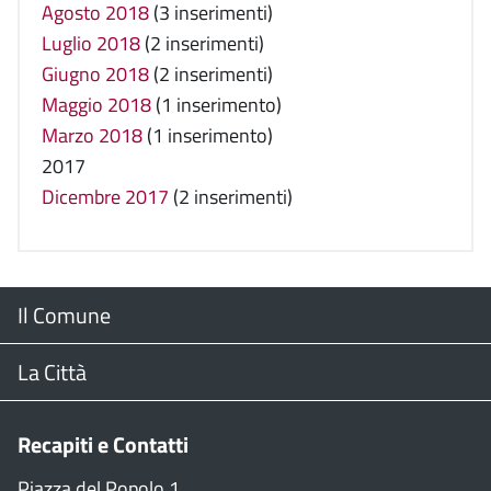
Agosto 2018
(3 inserimenti)
Luglio 2018
(2 inserimenti)
Giugno 2018
(2 inserimenti)
Maggio 2018
(1 inserimento)
Marzo 2018
(1 inserimento)
2017
Dicembre 2017
(2 inserimenti)
Menu
Il Comune
Footer
Il Sindaco
La Città
Giunta Comunale
Web Cam
Recapiti e Contatti
Consiglio Comunale
Stradario
Piazza del Popolo,1