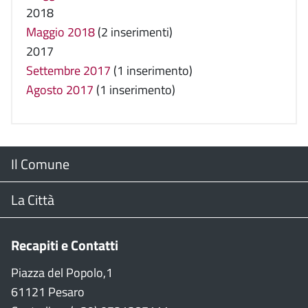
2018
Maggio 2018
(2 inserimenti)
2017
Settembre 2017
(1 inserimento)
Agosto 2017
(1 inserimento)
Menu
Il Comune
Footer
Il Sindaco
La Città
Giunta Comunale
Web Cam
Recapiti e Contatti
Consiglio Comunale
Stradario
Piazza del Popolo,1
61121 Pesaro
CON
WiFi