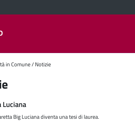
o
Aree Tematiche
La Città
Amministrazione Trasparent
enuto
tà in Comune
Notizie
ipale
ie
a Luciana
retta Big Luciana diventa una tesi di laurea.