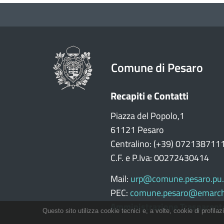
Comune di Pesaro
Recapiti e Contatti
Piazza del Popolo,1
61121 Pesaro
Centralino: (+39) 072138711
C.F. e P.Iva: 00272430414
Mail:
urp@comune.pesaro.pu.
PEC:
comune.pesaro@emarch
Amministrazione Trasparent
Questo sito utilizza cookie tecnici e, a volte, cookie di profilaz