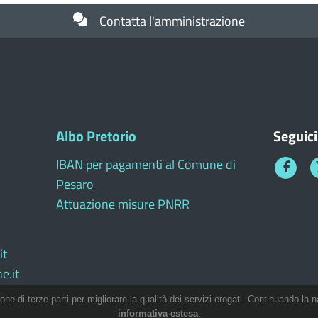
Contatta l'amministrazione
Albo Pretorio
Seguici
IBAN per pagamenti al Comune di
Faceboo
T
Pesaro
1
Attuazione misure PNRR
it
e.it
e
ione di terze parti per migliorare la qualità dei servizi erogati. Continuando la n
informativa estesa
.