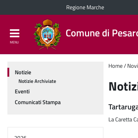
Regione Marche
Comune di Pesar
MENU
Homepage
Il Comune
Cont
Home
Novi
Notizie
Menu
princ
Notiz
Notizie Archiviate
Eventi
Comunicati Stampa
Tartarug
La Caretta Ca
2026