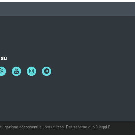
 su
k
witter
Youtube
Instagram
Telegram
avigazione acconsenti al loro utilizzo. Per saperne di più leggi l'