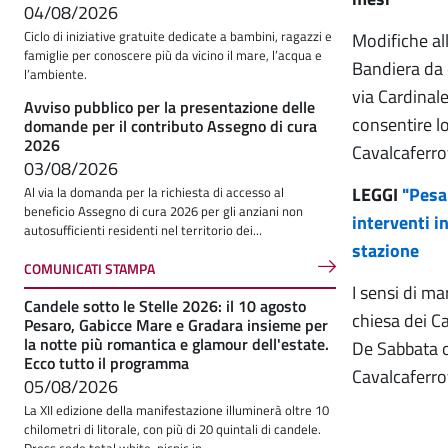
04/08/2026
Ciclo di iniziative gratuite dedicate a bambini, ragazzi e
Modifiche all
famiglie per conoscere più da vicino il mare, l’acqua e
Bandiera da o
l’ambiente.
via Cardinale
Avviso pubblico per la presentazione delle
consentire lo
domande per il contributo Assegno di cura
2026
Cavalcaferro
03/08/2026
LEGGI
"Pesar
Al via la domanda per la richiesta di accesso al
beneficio Assegno di cura 2026 per gli anziani non
interventi i
autosufficienti residenti nel territorio dei...
stazione
COMUNICATI STAMPA
I sensi di ma
Candele sotto le Stelle 2026: il 10 agosto
chiesa dei Ca
Pesaro, Gabicce Mare e Gradara insieme per
la notte più romantica e glamour dell'estate.
De Sabbata o 
Ecco tutto il programma
Cavalcaferrov
05/08/2026
La XII edizione della manifestazione illuminerà oltre 10
chilometri di litorale, con più di 20 quintali di candele.