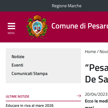
Regione Marche
Comune di Pesar
MENU
Homepage
Il Comune
Cont
Home
Novi
Notizie
Menu
princ
“Pesar
Eventi
Comunicati Stampa
De S
20/04/2023
ULTIME NOTIZIE
Ecco le modif
Educare in riva al mare 2026
mesi