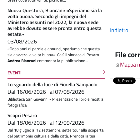
Dress code total white, picnic in...
Nuova Questura, Biancani: «Speriamo sia la
volta buona. Secondo gli impegni del
Ministero assunti nel 2022, la nuova sede
avrebbe dovuto essere pronta entro questa
Indietro
estate»
03/08/2026
«Dopo anni di parole e annunci, speriamo che questa
File cor
sia davvero la volta buona». Così il sindaco di Pesaro
Andrea Biancani
commenta la pubblicazione...
Mappa mo
EVENTI
Lo sguardo della luce di Fiorella Sampaolo
Dal
16/06/2026
al
07/08/2026
Biblioteca San Giovanni - Presentazione libro e mostra
fotografica
Scopri Pesaro
Dal
18/06/2026
al
12/09/2026
Dal 18 giugno al 12 settembre, sette tour alla scoperta
del patrimonio culturale della città. Prenota la tua