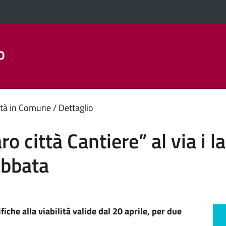
o
Aree Tematiche
La Città
Amministrazione Trasparent
enuto
tà in Comune
Dettaglio
ipale
o città Cantiere” al via i l
abbata
iche alla viabilità valide dal 20 aprile, per due