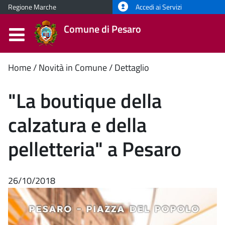
Regione Marche
Accedi ai Servizi
Comune di Pesaro
Contenuto
Home
Novità in Comune
Dettaglio
principale
"La boutique della
calzatura e della
pelletteria" a Pesaro
26/10/2018