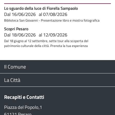
Lo sguardo della luce di Fiorella Sampaolo
Dal
16/06/2026
al
07/08/2026
Biblioteca San Giovanni - Presentazione libro e mostra fotografica
Scopri Pesaro
Dal
18/06/2026
al
12/09/2026
Dal 18 giugno al 12 settembre, sette tour alla scoperta del
patrimonio culturale della città. Prenota la tua esperienza
Menu
Il Comune
Footer
Il Sindaco
La Città
Giunta Comunale
Web Cam
Recapiti e Contatti
Consiglio Comunale
Stradario
Piazza del Popolo,1
61121 Pesaro