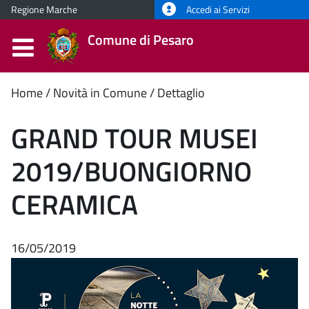
Regione Marche
Accedi ai Servizi
Comune di Pesaro
Contenuto
Home
Novità in Comune
Dettaglio
principale
GRAND TOUR MUSEI
2019/BUONGIORNO
CERAMICA
16/05/2019