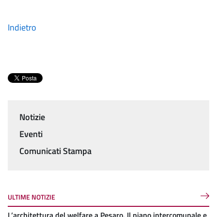
Indietro
Notizie
Menu
Eventi
Comunicati Stampa
ULTIME NOTIZIE
L’architettura del welfare a Pesaro. Il piano intercomunale e