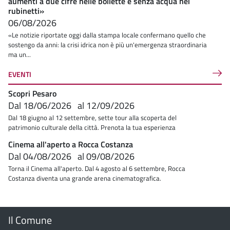
aumenti a due cifre nelle bollette e senza acqua nei
rubinetti»
06/08/2026
«Le notizie riportate oggi dalla stampa locale confermano quello che
sostengo da anni: la crisi idrica non è più un'emergenza straordinaria
ma un...
EVENTI
Scopri Pesaro
Dal
18/06/2026
al
12/09/2026
Dal 18 giugno al 12 settembre, sette tour alla scoperta del
patrimonio culturale della città. Prenota la tua esperienza
Cinema all'aperto a Rocca Costanza
Dal
04/08/2026
al
09/08/2026
Torna il Cinema all'aperto. Dal 4 agosto al 6 settembre, Rocca
Costanza diventa una grande arena cinematografica.
Menu
Il Comune