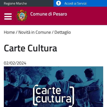
Regione Marche
Accedi ai Servizi
Comune di Pesaro
Contenuto
Home
Novità in Comune
Dettaglio
principale
Carte Cultura
02/02/2024