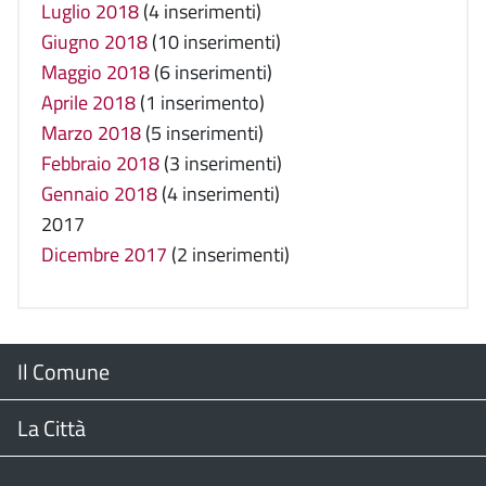
Luglio 2018
(4 inserimenti)
Giugno 2018
(10 inserimenti)
Maggio 2018
(6 inserimenti)
Aprile 2018
(1 inserimento)
Marzo 2018
(5 inserimenti)
Febbraio 2018
(3 inserimenti)
Gennaio 2018
(4 inserimenti)
2017
Dicembre 2017
(2 inserimenti)
Menu
Il Comune
Footer
Il Sindaco
La Città
Giunta Comunale
Web Cam