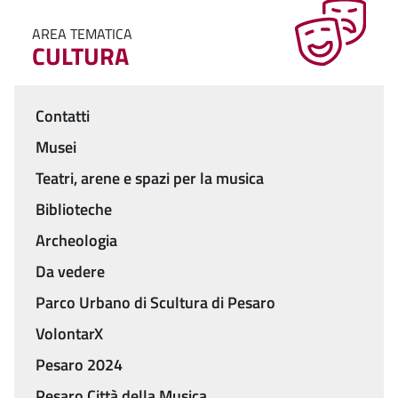
AREA TEMATICA
CULTURA
Contatti
Menu
Musei
Teatri, arene e spazi per la musica
Biblioteche
Archeologia
Da vedere
Parco Urbano di Scultura di Pesaro
VolontarX
Pesaro 2024
Pesaro Città della Musica