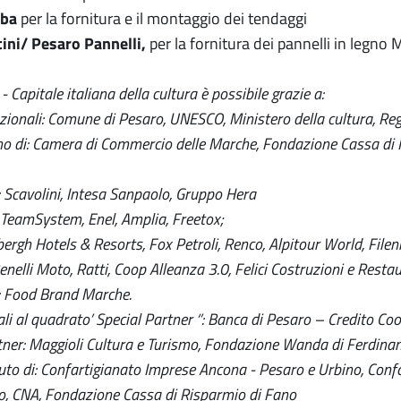
mba
per la fornitura e il montaggio dei tendaggi
ini/ Pesaro Pannelli,
per la fornitura dei pannelli in legn
Capitale italiana della cultura è possibile grazie a:
uzionali: Comune di Pesaro, UNESCO, Ministero della cultura, R
no di: Camera di Commercio delle Marche, Fondazione Cassa di R
 Scavolini, Intesa Sanpaolo, Gruppo Hera
 TeamSystem, Enel, Amplia, Freetox;
ergh Hotels & Resorts, Fox Petroli, Renco, Alpitour World, Fileni,
enelli Moto, Ratti, Coop Alleanza 3.0, Felici Costruzioni e Restau
: Food Brand Marche.
li al quadrato’ Special Partner ‘’: Banca di Pesaro – Credito Co
tner: Maggioli Cultura e Turismo, Fondazione Wanda di Ferdina
buto di: Confartigianato Imprese Ancona - Pesaro e Urbino, Co
o, CNA, Fondazione Cassa di Risparmio di Fano