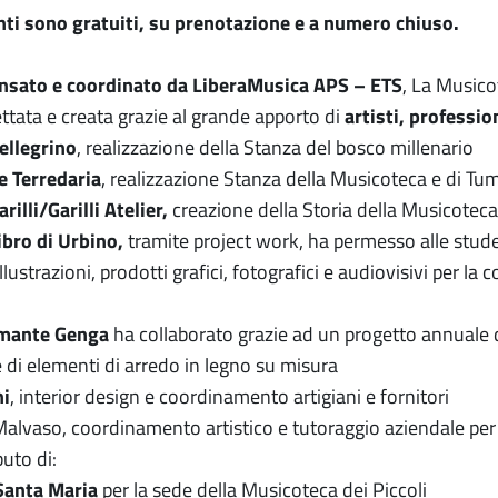
enti sono gratuiti, su prenotazione e a numero chiuso.
nsato e coordinato da LiberaMusica APS – ETS
, La Musico
ttata e creata grazie al grande apporto di
artisti, professio
ellegrino
, realizzazione della Stanza del bosco millenario
e Terredaria
, realizzazione Stanza della Musicoteca e di T
rilli/Garilli Atelier,
creazione della Storia della Musicotec
ibro di Urbino,
tramite project work, ha permesso alle stude
llustrazioni, prodotti grafici, fotografici e audiovisivi per la
amante Genga
ha collaborato grazie ad un progetto annuale di
e di elementi di arredo in legno su misura
ni
, interior design e coordinamento artigiani e fornitori
alvaso, coordinamento artistico e tutoraggio aziendale per 
buto di:
Santa Maria
per la sede della Musicoteca dei Piccoli