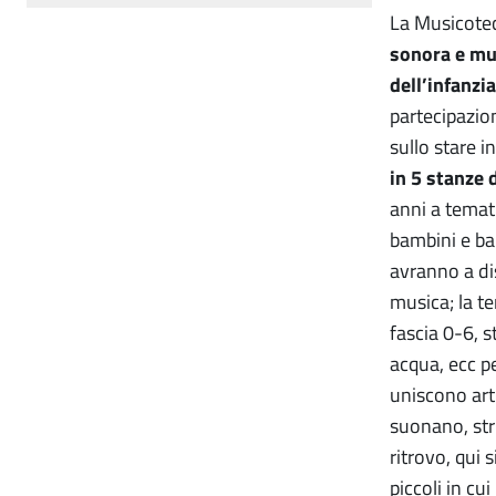
La Musicotec
sonora e mus
dell’infanzia
partecipazio
sullo stare 
in 5 stanze 
anni a temati
bambini e ba
avranno a di
musica; la te
fascia 0-6, 
acqua, ecc pe
uniscono art
suonano, str
ritrovo, qui 
piccoli in cu