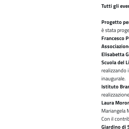
Tutti gli ev
Progetto pe
è stata proge
Francesco P
Associazion
Elisabetta Ga
Scuola del L
realizzando i
inaugurale.
Istituto Br
realizzazion
Laura Moro
Mariangela M
Con il contri
Giardino di 