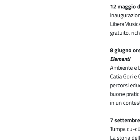
12 maggio da
Inaugurazion
LiberaMusica
gratuito, ri
8 giugno or
Elementi
Ambiente e b
Catia Gori e 
percorsi educ
buone pratich
in un contest
7 settembre
Tumpa cu-cù 
La storia del