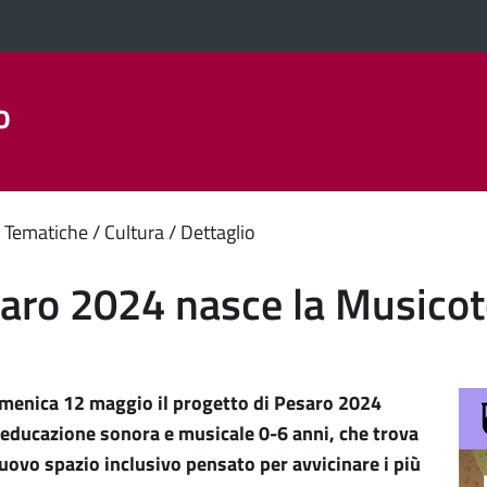
o
Aree Tematiche
La Città
Amministrazione Trasparent
enuto
 Tematiche
Cultura
Dettaglio
ipale
aro 2024 nasce la Musicote
menica 12 maggio il progetto di Pesaro 2024
’educazione sonora e musicale 0-6 anni, che trova
uovo spazio inclusivo pensato per avvicinare i più