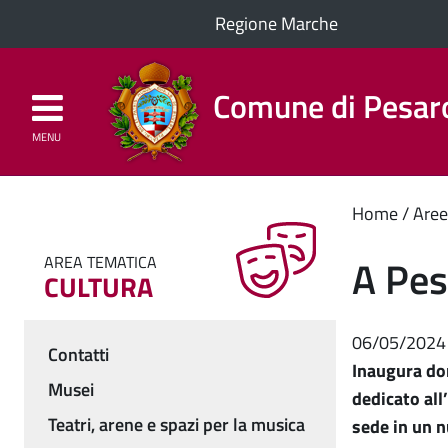
Regione Marche
Comune di Pesar
MENU
Homepage
Il Comune
Cont
Home
Aree
princ
A Pes
AREA TEMATICA
CULTURA
06/05/2024
Contatti
Inaugura do
Menu
Musei
dedicato all
Teatri, arene e spazi per la musica
sede in un n