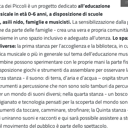
a dei Piccoli è un progetto dedicato
all’educazione
icale in età 0-6 anni, a disposizione di scuole
, asili nido, famiglie e musicisti.
La sensibilizzazione dalla
ne da parte delle famiglie - crea una vera e propria comunità
insieme in uno spazio inclusivo e adeguato all’utenza.
Lo spa
diverse:
la prima stanza per l’accoglienza e la biblioteca, in cui
ca musicale o più in generale sul tema dell’educazione music
mbine possono sperimentare con le proprie mani la parte fis
sposizione giochi e strumenti da assemblare per osservare la 
rza stanza - il suono: di terra, d’aria e d’acqua – ospita strume
strumenti a percussione che non sono solo tamburi da percu
r un mondo di suoni diversi; nella quarta stanza - un bosco 
igianato e tecnologia pensati per la scoperta del mondo sono
umenti da toccare, camminare, strofinare; la Quinta stanza - 
si uniranno suoni e racconti e qui sarà possibile assistere a 
i il movimento del pubblico è parte dello spettacolo.