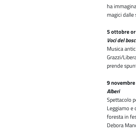
ha immaginat
magici dalle 
5 ottobre or
Voci del bosc
Musica antica
Grazzi/Liber
prende spunto
9 novembre 
Alberi
Spettacolo p
Leggiamo e ca
foresta in fe
Debora Mancin