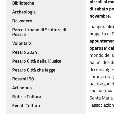
piccoli al 
Biblioteche
di sabato po
Archeologia
novembre.
Da vedere
Inaugura
dom
Parco Urbano di Scultura di
progetto di
Pesaro
appuntament
VolontarX
operosa’ del
Pesaro 2024
mondo della 
Pesaro Città della Musica
ad un’idea d
di coinvolger
Pesaro Città che legge
come protago
Rossini150
ha bisogno 
Art bonus
che ha trova
Notizie Cultura
Santa Maria d
l’associazio
Eventi Cultura