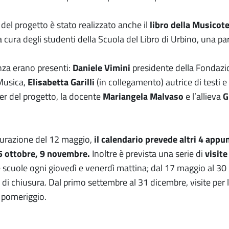
del progetto è stato realizzato anche il
libro della Musicot
 a cura degli studenti della Scuola del Libro di Urbino, una p
nza erano presenti:
Daniele Vimini
presidente della Fondazi
Musica,
Elisabetta Garilli
(in collegamento) autrice di testi 
er del progetto, la docente
Mariangela Malvaso
e l’allieva
Gi
urazione del 12 maggio,
il calendario prevede altri 4 app
5 ottobre, 9 novembre.
Inoltre è prevista una serie di
visit
e scuole ogni giovedì e venerdì mattina; dal 17 maggio al 30
di chiusura. Dal primo settembre al 31 dicembre, visite per l
 pomeriggio.