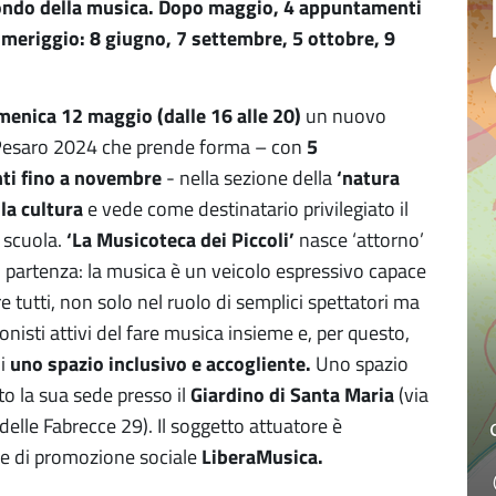
mondo della musica. Dopo maggio, 4 appuntamenti
meriggio: 8 giugno, 7 settembre, 5 ottobre, 9
enica 12 maggio (dalle 16 alle 20)
un nuovo
 Pesaro 2024 che prende forma – con
5
i fino a novembre
- nella sezione della
‘natura
la cultura
e vede come destinatario privilegiato il
scuola.
‘La Musicoteca dei Piccoli’
nasce ‘attorno’
i partenza: la musica è un veicolo espressivo capace
e tutti, non solo nel ruolo di semplici spettatori ma
nisti attivi del fare musica insieme e, per questo,
di
uno spazio inclusivo e accogliente.
Uno spazio
to la sua sede presso il
Giardino di Santa Maria
(via
elle Fabrecce 29). Il soggetto attuatore è
ne di promozione sociale
LiberaMusica.