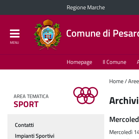
Regione Marche
Comune di Pesar
MENU
Homepage
Il Comune
Cont
Home
Aree
princ
AREA TEMATICA
Archivi
SPORT
Mercoledì
Contatti
Menu
Mercoledì 14
Impianti Sportivi