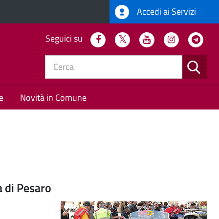
Accedi ai Servizi
Seguici su
Facebook
Twitter
Youtube
Instagram
Tel
CERC
e
Novità in Comune
a di Pesaro