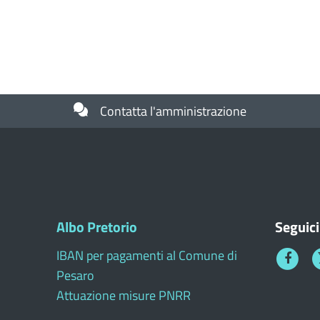
Contatta l'amministrazione
Albo Pretorio
Seguici
IBAN per pagamenti al Comune di
Faceboo
T
Pesaro
1
Attuazione misure PNRR