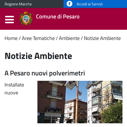
Regione Marche
Accedi ai Servizi
Comune di Pesaro
Contenuto
Home
Aree Tematiche
Ambiente
Notizie Ambiente
principale
Notizie Ambiente
A Pesaro nuovi polverimetri
Installate
nuove