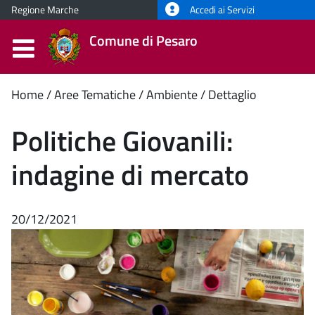
Regione Marche
Accedi ai Servizi
Comune di Pesaro
Contenuto
Home
Aree Tematiche
Ambiente
Dettaglio
principale
Politiche Giovanili:
indagine di mercato
20/12/2021