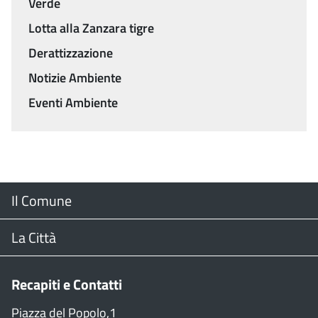
Verde
Lotta alla Zanzara tigre
Derattizzazione
Notizie Ambiente
Eventi Ambiente
Menu
Il Comune
Footer
Il Sindaco
La Città
Giunta Comunale
Web Cam
Recapiti e Contatti
Consiglio Comunale
Stradario
Piazza del Popolo,1