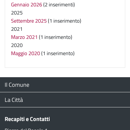
Gennaio 2026
(2 inserimenti)
2025
Settembre 2025
(1 inserimento)
2021
Marzo 2021
(1 inserimento)
2020
Maggio 2020
(1 inserimento)
Menu
Il Comune
Footer
Il Sindaco
La Città
Giunta Comunale
Web Cam
Recapiti e Contatti
Consiglio Comunale
Stradario