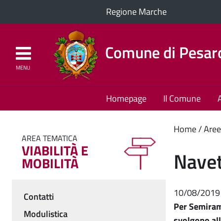
Regione Marche
Comune di Pesar
MENU
Homepage
Il Comune
Cont
Home
Aree
AREA TEMATICA
VIABILITÀ E
princ
Navet
MOBILITÀ
10/08/2019
Contatti
Menu
Per Semirami
Modulistica
svolgono all