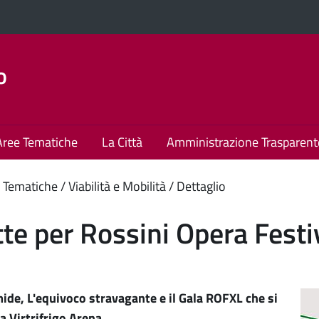
o
Aree Tematiche
La Città
Amministrazione Trasparent
enuto
 Tematiche
Viabilità e Mobilità
Dettaglio
ipale
te per Rossini Opera Festi
de, L'equivoco stravagante e il Gala ROFXL che si
a Virtrifrigo Arena