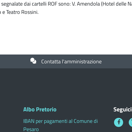
segnalate dai cartelli ROF sono: V. Amendola (Hotel delle Nazi
 e Teatro Rossini.
Contatta l'amministrazione
Albo Pretorio
Seguici
IBAN per pagamenti al Comune di
Faceboo
T
Pesaro