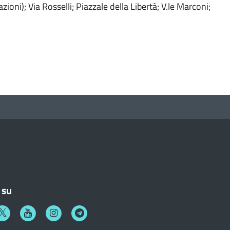
oni); Via Rosselli; Piazzale della Libertà; V.le Marconi;
 su
k
witter
Youtube
Instagram
Telegram