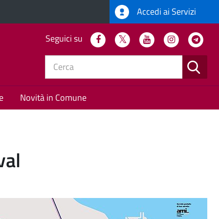
Accedi ai Servizi
Seguici su
Facebook
Twitter
Youtube
Instagram
Tel
CERC
e
Novità in Comune
val