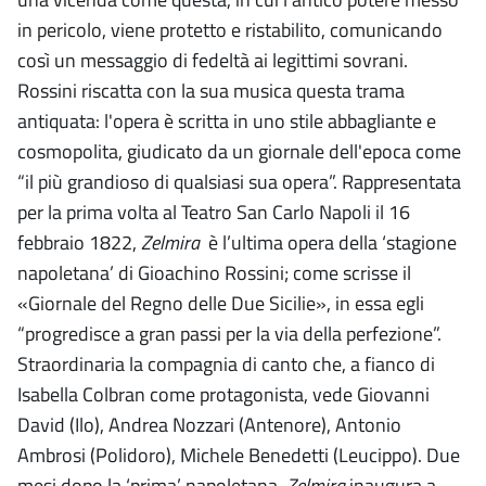
in pericolo, viene protetto e ristabilito, comunicando
così un messaggio di fedeltà ai legittimi sovrani.
Rossini riscatta con la sua musica questa trama
antiquata: l'opera è scritta in uno stile abbagliante e
cosmopolita, giudicato da un giornale dell'epoca come
“il più grandioso di qualsiasi sua opera”. Rappresentata
per la prima volta al Teatro San Carlo Napoli il 16
febbraio 1822,
Zelmira
è l’ultima opera della ‘stagione
napoletana’ di Gioachino Rossini; come scrisse il
«Giornale del Regno delle Due Sicilie», in essa egli
“progredisce a gran passi per la via della perfezione”.
Straordinaria la compagnia di canto che, a fianco di
Isabella Colbran come protagonista, vede Giovanni
David (Ilo), Andrea Nozzari (Antenore), Antonio
Ambrosi (Polidoro), Michele Benedetti (Leucippo). Due
mesi dopo la ‘prima’ napoletana,
Zelmira
inaugura a