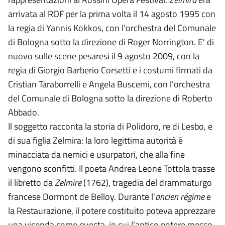
arrivata al ROF per la prima volta il 14 agosto 1995 con
la regia di Yannis Kokkos, con l’orchestra del Comunale
di Bologna sotto la direzione di Roger Norrington. E’ di
nuovo sulle scene pesaresi il 9 agosto 2009, con la
regia di Giorgio Barberio Corsetti e i costumi firmati da
Cristian Taraborrelli e Angela Buscemi, con l’orchestra
del Comunale di Bologna sotto la direzione di Roberto
Abbado.
Il soggetto racconta la storia di Polidoro, re di Lesbo, e
di sua figlia Zelmira: la loro legittima autorità è
minacciata da nemici e usurpatori, che alla fine
vengono sconfitti. Il poeta Andrea Leone Tottola trasse
il libretto da
Zelmire
(1762), tragedia del drammaturgo
francese Dormont de Belloy. Durante l'
ancien régime
e
la Restaurazione, il potere costituito poteva apprezzare
una vicenda come questa, in cui l’antico potere messo