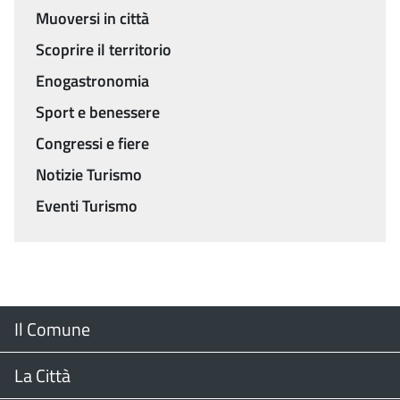
Muoversi in città
Scoprire il territorio
Enogastronomia
Sport e benessere
Congressi e fiere
Notizie Turismo
Eventi Turismo
Menu
Il Comune
Footer
Il Sindaco
La Città