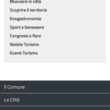
Muoversi in città
Scoprire il territorio
Enogastronomia
Sport e benessere
Congressi e fiere
Notizie Turismo
Eventi Turismo
Menu
Il Comune
Footer
Il Sindaco
La Città