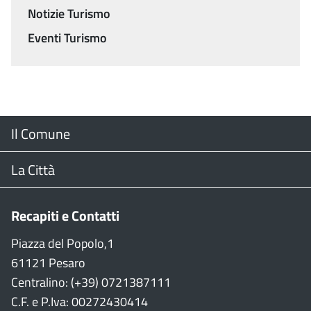
Notizie Turismo
Eventi Turismo
Menu
Il Comune
Footer
Il Sindaco
La Città
Giunta Comunale
Web Cam
Recapiti e Contatti
Consiglio Comunale
Stradario
Piazza del Popolo,1
61121 Pesaro
CON
WiFi
Centralino: (+39) 0721387111
C.F. e P.Iva: 00272430414
Garante persone con disabilità