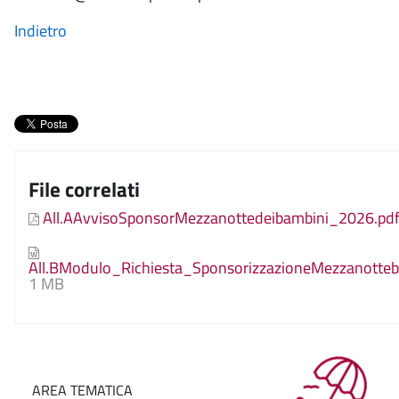
Indietro
File correlati
All.AAvvisoSponsorMezzanottedeibambini_2026.pd
All.BModulo_Richiesta_SponsorizzazioneMezzanotteb
1 MB
AREA TEMATICA