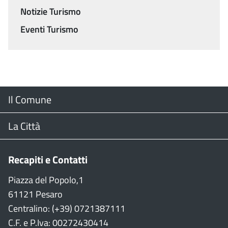
Notizie Turismo
Eventi Turismo
Menu
Il Comune
Footer
Il Sindaco
La Città
Giunta Comunale
Web Cam
Recapiti e Contatti
Consiglio Comunale
Stradario
Piazza del Popolo,1
61121 Pesaro
CON
WiFi
Centralino: (+39) 0721387111
C.F. e P.Iva: 00272430414