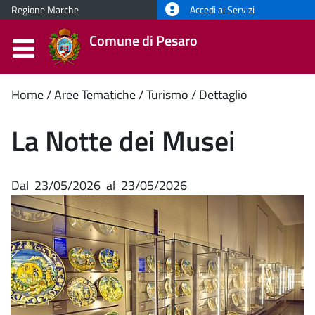
Regione Marche
Accedi ai Servizi
Comune di Pesaro
Contenuto
Home
Aree Tematiche
Turismo
Dettaglio
principale
La Notte dei Musei
Dal
23/05/2026
al
23/05/2026