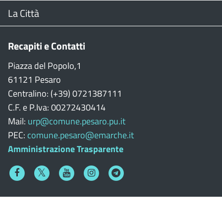
Footer
Il Sindaco
La Città
Giunta Comunale
Web Cam
Recapiti e Contatti
Consiglio Comunale
Stradario
Piazza del Popolo,1
61121 Pesaro
CON
WiFi
Centralino: (+39) 0721387111
C.F. e P.Iva: 00272430414
Garante persone con disabilità
Città della Musica
Mail:
urp@comune.pesaro.pu.it
PEC:
comune.pesaro@emarche.it
Richiesta sale e patrocinio
Città della Bicicletta
Amministrazione Trasparente
Statuto e Regolamenti
Terra di piloti e motori
Facebook
Twitter
Youtube
Instagram
Telegram
Albo Pretorio
Città Cardioprotetta
Organizzazione Comunale
Città che legge