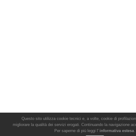
Questo sito utilizza cookie tecnici e, a volte, cookie di profilazion
migliorare la qualità dei servizi erogati. Continuando la navigazione acc
Per saperne di più leggi l'
informativa estesa
.