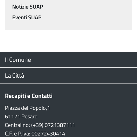
Notizie SUAP
Eventi SUAP
Menu
Il Comune
Footer
Il Sindaco
La Città
Giunta Comunale
Web Cam
Recapiti e Contatti
Consiglio Comunale
Stradario
Piazza del Popolo,1
61121 Pesaro
CON
WiFi
Centralino: (+39) 0721387111
C.F. e P.Iva: 00272430414