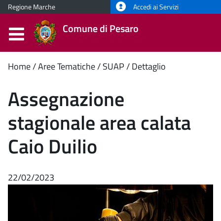
Regione Marche
Accedi ai Servizi
Comune di Pesaro
Contenuto
Home
Aree Tematiche
SUAP
Dettaglio
principale
Assegnazione
stagionale area calata
Caio Duilio
22/02/2023