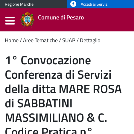
Regione Marche
Accedi ai Servizi
Comune di Pesaro
Contenuto
Home
Aree Tematiche
SUAP
Dettaglio
principale
1° Convocazione
Conferenza di Servizi
della ditta MARE ROSA
di SABBATINI
MASSIMILIANO & C.
Codice Pratica n°