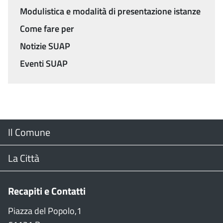
Modulistica e modalità di presentazione istanze
Come fare per
Notizie SUAP
Eventi SUAP
Menu
Il Comune
Footer
Il Sindaco
La Città
Giunta Comunale
Web Cam
Recapiti e Contatti
Consiglio Comunale
Stradario
Piazza del Popolo,1