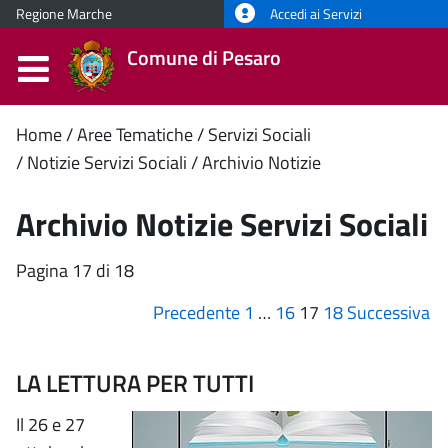
Regione Marche
Accedi ai Servizi
Comune di Pesaro
Contenuto
Home
Aree Tematiche
Servizi Sociali
Notizie Servizi Sociali
Archivio Notizie
principale
Archivio Notizie Servizi Sociali
Pagina 17 di 18
Precedente
1
…
16
17
18
Successiva
LA LETTURA PER TUTTI
Il 26 e 27