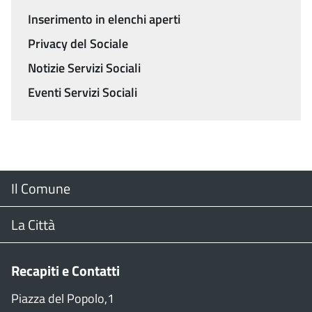
Inserimento in elenchi aperti
Privacy del Sociale
Notizie Servizi Sociali
Eventi Servizi Sociali
Menu
Il Comune
Footer
Il Sindaco
La Città
Giunta Comunale
Web Cam
Recapiti e Contatti
Consiglio Comunale
Stradario
Piazza del Popolo,1