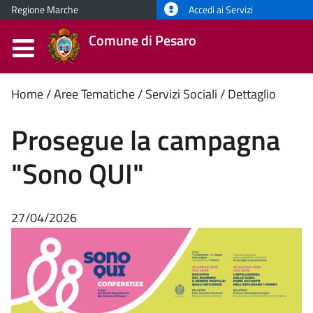
Regione Marche
Accedi ai Servizi
Comune di Pesaro
Contenuto
Home
Aree Tematiche
Servizi Sociali
Dettaglio
principale
Prosegue la campagna
"Sono QUI"
27/04/2026