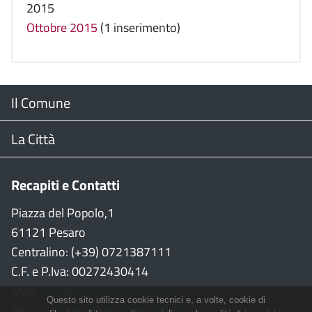
2015
Ottobre 2015
(1 inserimento)
Menu
Il Comune
Footer
Il Sindaco
La Città
Giunta Comunale
Web Cam
Recapiti e Contatti
Consiglio Comunale
Stradario
Piazza del Popolo,1
61121 Pesaro
CON
WiFi
Centralino: (+39) 0721387111
C.F. e P.Iva: 00272430414
Garante persone con disabilità
Città della Musica
Mail:
urp@comune.pesaro.pu.it
Questo sito utilizza cookie tecnici e, a volte, cookie di
PEC:
comune.pesaro@emarche.it