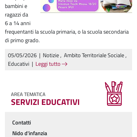
bambini e
ragazzi da
6 a 14 anni
frequentanti la scuola primaria, o la scuola secondaria
di primo grado.
05/05/2026
|
Notizie
,
Ambito Territoriale Sociale
,
Educativi
|
Leggi tutto
AREA TEMATICA
SERVIZI EDUCATIVI
Contatti
Menu
Nido d'infanzia