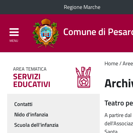
Regione Marche
Comune di Pesar
MENU
Homepage
Il Comune
Cont
Home
Aree
AREA TEMATICA
SERVIZI
princ
Archi
EDUCATIVI
Teatro pe
Contatti
Menu
Nido d'infanzia
A partire dal
dell'Associa
Scuola dell'infanzia
Santa...