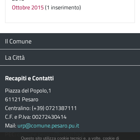
Ottobre 2015
(1 inserimento)
Menu
Il Comune
Footer
Il Sindaco
La Città
Giunta Comunale
Web Cam
Recapiti e Contatti
Consiglio Comunale
Stradario
Piazza del Popolo,1
61121 Pesaro
CON
WiFi
Centralino: (+39) 0721387111
C.F. e P.Iva: 00272430414
Garante persone con disabilità
Città della Musica
Mail:
urp@comune.pesaro.pu.it
PEC:
comune.pesaro@emarche.it
Richiesta sale e patrocinio
Città della Bicicletta
Questo sito utilizza cookie tecnici e, a volte, cookie di