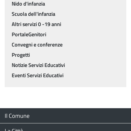
Menu
Nido d'infanzia
Scuola dell'infanzia
Altri servizi 0 -19 anni
PortaleGenitori
Convegni e conferenze
Progetti
Notizie Servizi Educativi
Eventi Servizi Educativi
Menu
Il Comune
Footer
Il Sindaco
La Città