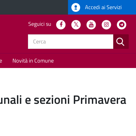
Accedi ai Servizi
Seguici su
Facebook
Twitter
Youtube
Instagram
Tel
CERC
e
Novità in Comune
munali e sezioni Primavera