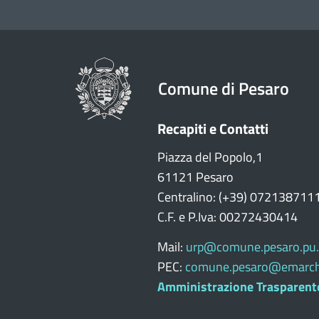
Comune di Pesaro
Recapiti e Contatti
Piazza del Popolo,1
61121 Pesaro
Centralino: (+39) 072138711
C.F. e P.Iva: 00272430414
Mail:
urp@comune.pesaro.pu.
PEC:
comune.pesaro@emarch
Amministrazione Trasparent