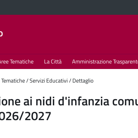
o
Aree Tematiche
La Città
Amministrazione Trasparent
enuto
 Tematiche
Servizi Educativi
Dettaglio
ipale
zione ai nidi d'infanzia co
2026/2027