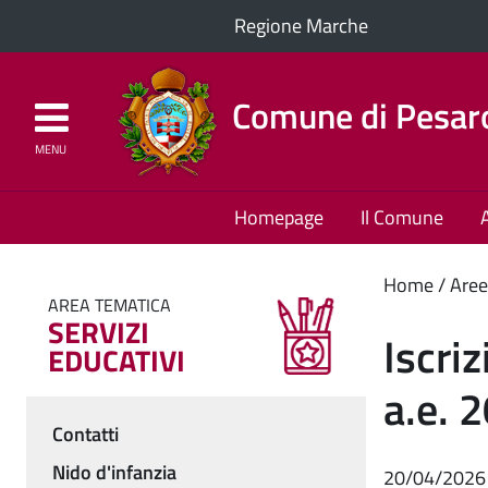
Regione Marche
Comune di Pesar
MENU
Homepage
Il Comune
Cont
Home
Aree
AREA TEMATICA
SERVIZI
princ
Iscri
EDUCATIVI
a.e. 
Contatti
Menu
Nido d'infanzia
20/04/2026