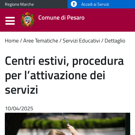
Regione Marche
Accedi ai Servizi
Comune di Pesaro
Contenuto
Home
Aree Tematiche
Servizi Educativi
Dettaglio
principale
Centri estivi, procedura
per l’attivazione dei
servizi
10/04/2025