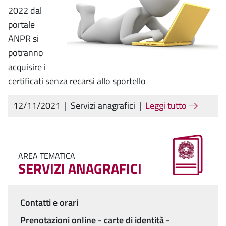
2022 dal
portale
ANPR si
potranno
acquisire i
certificati senza recarsi allo sportello
12/11/2021
|
Servizi anagrafici
|
Leggi tutto
AREA TEMATICA
SERVIZI ANAGRAFICI
Contatti e orari
Menu
Prenotazioni online - carte di identità -