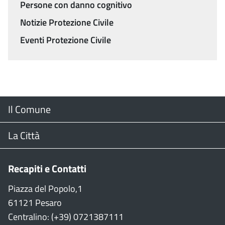
Persone con danno cognitivo
Notizie Protezione Civile
Eventi Protezione Civile
Menu
Il Comune
Footer
Il Sindaco
La Città
Giunta Comunale
Web Cam
Recapiti e Contatti
Consiglio Comunale
Stradario
Piazza del Popolo,1
61121 Pesaro
CON
WiFi
Centralino: (+39) 0721387111