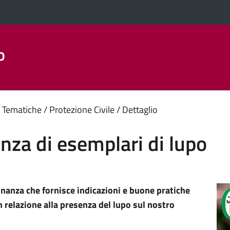
o
Aree Tematiche
La Città
Amministrazione Trasparent
enuto
 Tematiche
Protezione Civile
Dettaglio
ipale
nza di esemplari di lupo
nanza che fornisce indicazioni e buone pratiche
n relazione alla presenza del lupo sul nostro