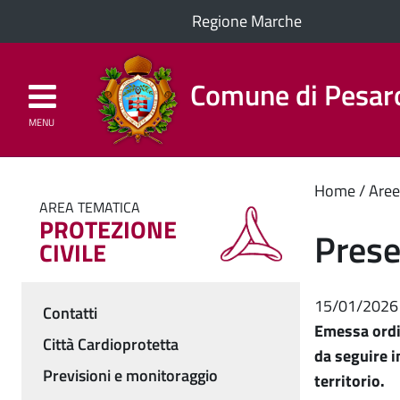
Regione Marche
Comune di Pesar
MENU
Homepage
Il Comune
Cont
Home
Aree
AREA TEMATICA
PROTEZIONE
princ
Prese
CIVILE
15/01/2026
Contatti
Menu
Emessa ordi
Città Cardioprotetta
da seguire i
Previsioni e monitoraggio
territorio.