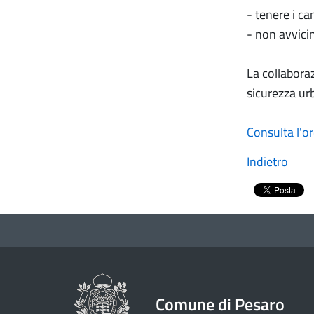
- tenere i ca
- non avvicin
La collaboraz
sicurezza urb
Consulta l'o
Indietro
Comune di Pesaro