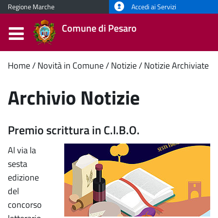
Regione Marche
Accedi ai Servizi
Comune di Pesaro
Contenuto
Home
Novità in Comune
Notizie
Notizie Archiviate
principale
Archivio Notizie
Premio scrittura in C.I.B.O.
Al via la
sesta
edizione
del
concorso