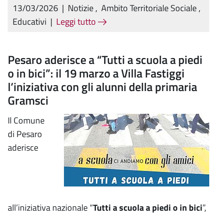
13/03/2026
|
Notizie
,
Ambito Territoriale Sociale
,
Educativi
|
Leggi tutto
Pesaro aderisce a “Tutti a scuola a piedi
o in bici”: il 19 marzo a Villa Fastiggi
l’iniziativa con gli alunni della primaria
Gramsci
Il Comune
di Pesaro
aderisce
all’iniziativa nazionale “
Tutti a scuola a piedi o in bici
”,