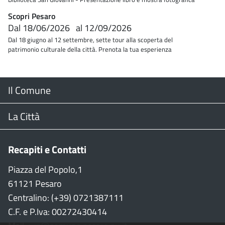
Scopri Pesaro
Dal
18/06/2026
al
12/09/2026
Dal 18 giugno al 12 settembre, sette tour alla scoperta del
patrimonio culturale della città. Prenota la tua esperienza
Menu
Il Comune
Footer
Il Sindaco
La Città
Giunta Comunale
Web Cam
Recapiti e Contatti
Consiglio Comunale
Stradario
Piazza del Popolo,1
61121 Pesaro
CON
WiFi
Centralino: (+39) 0721387111
C.F. e P.Iva: 00272430414
Garante persone con disabilità
Città della Musica