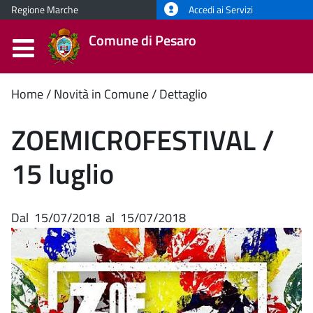
Regione Marche
Accedi ai Servizi
Comune di Pesaro
Contenuto
Home
Novità in Comune
Dettaglio
principale
ZOEMICROFESTIVAL /
15 luglio
Dal
15/07/2018
al
15/07/2018