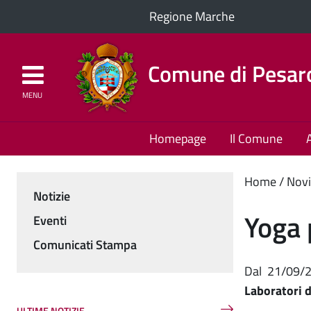
Regione Marche
Comune di Pesar
MENU
Homepage
Il Comune
Cont
Home
Novi
Notizie
Menu
princ
Yoga 
Eventi
Comunicati Stampa
Dal
21/09/
Laboratori d
ULTIME NOTIZIE