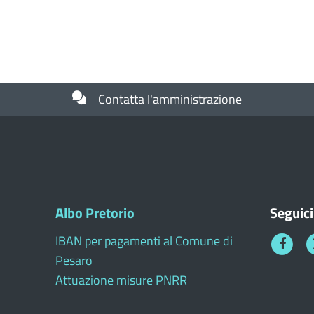
Contatta l'amministrazione
Albo Pretorio
Seguici
IBAN per pagamenti al Comune di
Faceboo
T
Pesaro
1
Attuazione misure PNRR