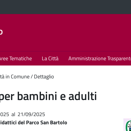
o
Aree Tematiche
La Città
Amministrazione Trasparent
enuto
tà in Comune
Dettaglio
ipale
per bambini e adulti
2025
al
21/09/2025
idattici del Parco San Bartolo