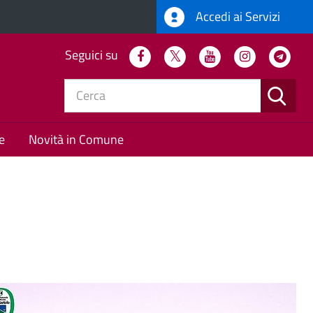
Accedi ai Servizi
Seguici su
Facebook
Twitter
Youtube
Instagram
Tel
CERC
e
Novità in Comune