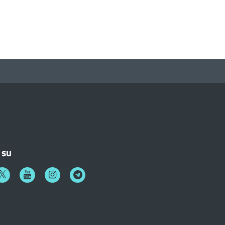
 su
k
witter
Youtube
Instagram
Telegram