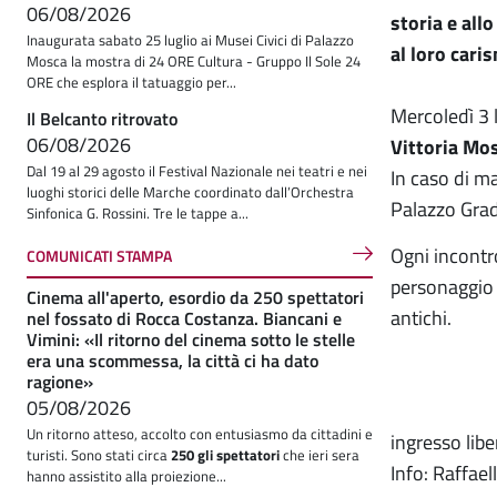
06/08/2026
storia e allo
Inaugurata sabato 25 luglio ai Musei Civici di Palazzo
al loro cari
Mosca la mostra di 24 ORE Cultura - Gruppo Il Sole 24
ORE che esplora il tatuaggio per...
Mercoledì 3 
Il Belcanto ritrovato
06/08/2026
Vittoria Mo
Dal 19 al 29 agosto il Festival Nazionale nei teatri e nei
In caso di ma
luoghi storici delle Marche coordinato dall’Orchestra
Palazzo Grad
Sinfonica G. Rossini. Tre le tappe a...
Ogni incontr
COMUNICATI STAMPA
personaggio n
Cinema all'aperto, esordio da 250 spettatori
antichi.
nel fossato di Rocca Costanza. Biancani e
Vimini: «Il ritorno del cinema sotto le stelle
era una scommessa, la città ci ha dato
ragione»
05/08/2026
Un ritorno atteso, accolto con entusiasmo da cittadini e
ingresso libe
turisti. Sono stati circa
250 gli spettatori
che ieri sera
Info: Raffael
hanno assistito alla proiezione...