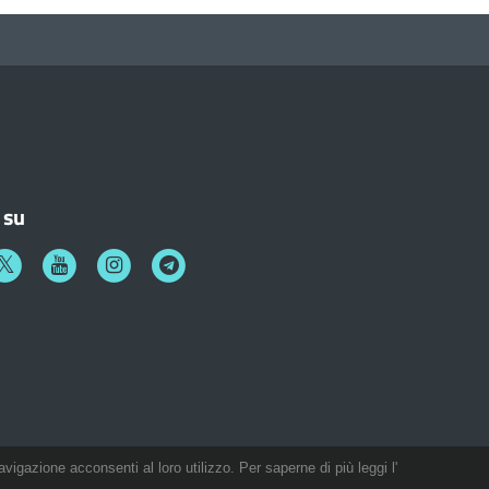
 su
k
witter
Youtube
Instagram
Telegram
avigazione acconsenti al loro utilizzo. Per saperne di più leggi l'