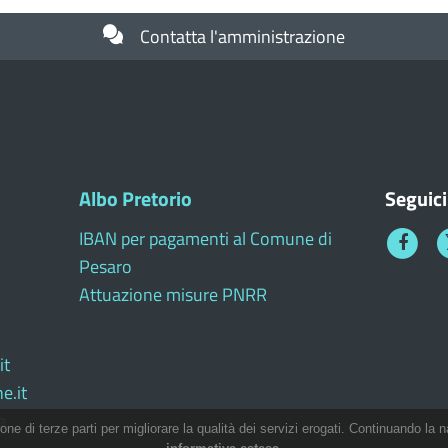
Contatta l'amministrazione
Albo Pretorio
Seguici
IBAN per pagamenti al Comune di
Faceboo
T
Pesaro
1
Attuazione misure PNRR
it
e.it
e
ione di terze parti per migliorare la qualità dei servizi erogati. Continuando la n