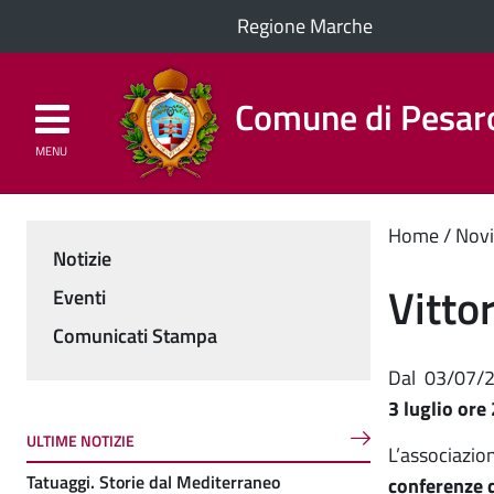
Regione Marche
Comune di Pesar
MENU
Homepage
Il Comune
Cont
Home
Novi
Notizie
Menu
princ
Vitto
Eventi
Comunicati Stampa
Dal
03/07/
3 luglio ore
ULTIME NOTIZIE
L’associazio
Tatuaggi. Storie dal Mediterraneo
conferenze d