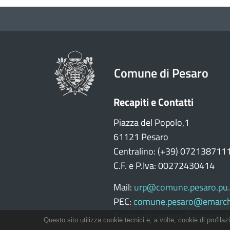
Comune di Pesaro
Recapiti e Contatti
Piazza del Popolo,1
61121 Pesaro
Centralino: (+39) 072138711
C.F. e P.Iva: 00272430414
Mail:
urp@comune.pesaro.pu.
PEC:
comune.pesaro@emarch
Amministrazione Trasparent
Questo sito utilizza cookie tecnici e, a volte, cookie di profilaz