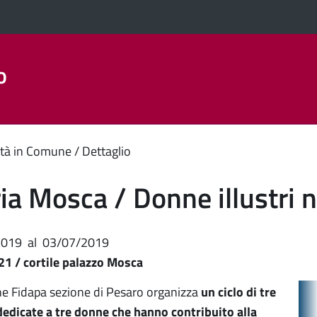
o
Aree Tematiche
La Città
Amministrazione Trasparent
enuto
tà in Comune
Dettaglio
ipale
ria Mosca / Donne illustri n
2019
al
03/07/2019
 21 / cortile palazzo Mosca
ne Fidapa sezione di Pesaro organizza
un ciclo di tre
edicate a tre donne che hanno contribuito alla